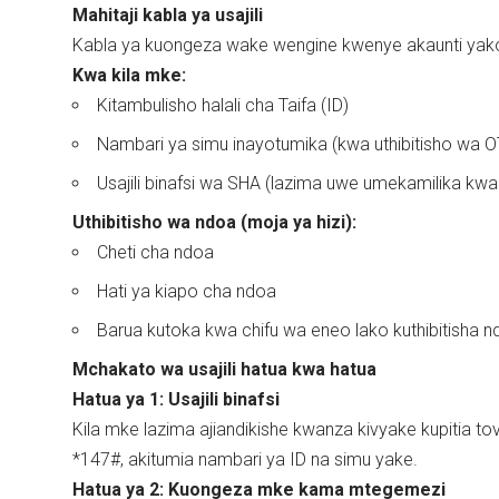
Mahitaji kabla ya usajili
Kabla ya kuongeza wake wengine kwenye akaunti yako 
Kwa kila mke:
Kitambulisho halali cha Taifa (ID)
Nambari ya simu inayotumika (kwa uthibitisho wa O
Usajili binafsi wa SHA (lazima uwe umekamilika kwa
Uthibitisho wa ndoa (moja ya hizi):
Cheti cha ndoa
Hati ya kiapo cha ndoa
Barua kutoka kwa chifu wa eneo lako kuthibitisha 
Mchakato wa usajili hatua kwa hatua
Hatua ya 1: Usajili binafsi
Kila mke lazima ajiandikishe kwanza kivyake kupitia t
*147#, akitumia nambari ya ID na simu yake.
Hatua ya 2: Kuongeza mke kama mtegemezi