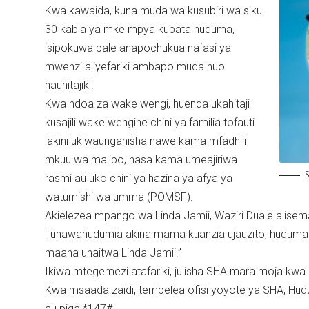
Kwa kawaida, kuna muda wa kusubiri wa siku
30 kabla ya mke mpya kupata huduma,
isipokuwa pale anapochukua nafasi ya
mwenzi aliyefariki ambapo muda huo
hauhitajiki.
Kwa ndoa za wake wengi, huenda ukahitaji
kusajili wake wengine chini ya familia tofauti
lakini ukiwaunganisha nawe kama mfadhili
mkuu wa malipo, hasa kama umeajiriwa
S
rasmi au uko chini ya hazina ya afya ya
watumishi wa umma (POMSF).
Akielezea mpango wa Linda Jamii, Waziri Duale alise
Tunawahudumia akina mama kuanzia ujauzito, huduma za 
maana unaitwa Linda Jamii.”
Ikiwa mtegemezi atafariki, julisha SHA mara moja kwa k
Kwa msaada zaidi, tembelea ofisi yoyote ya SHA, Hud
au piga *147#.