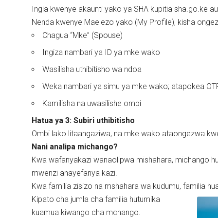
Ingia kwenye akaunti yako ya SHA kupitia sha.go.ke a
Nenda kwenye Maelezo yako (My Profile), kisha ong
Chagua “Mke” (Spouse)
Ingiza nambari ya ID ya mke wako
Wasilisha uthibitisho wa ndoa
Weka nambari ya simu ya mke wako; atapokea OTP 
Kamilisha na uwasilishe ombi
Hatua ya 3: Subiri uthibitisho
Ombi lako litaangaziwa, na mke wako ataongezwa kweny
Nani analipa michango?
Kwa wafanyakazi wanaolipwa mishahara, michango h
mwenzi anayefanya kazi.
Kwa familia zisizo na mshahara wa kudumu, familia hua
Kipato cha jumla cha familia hutumika
kuamua kiwango cha mchango.