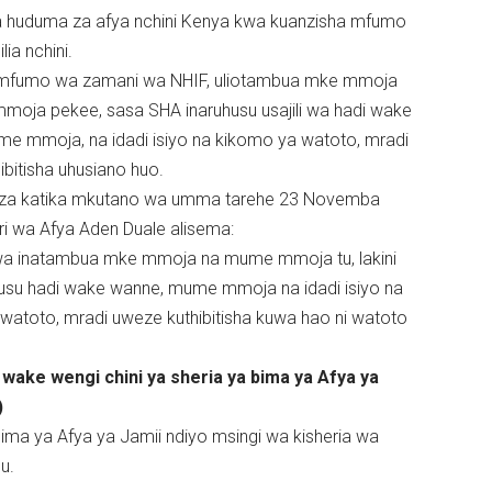
ha huduma za afya nchini Kenya kwa kuanzisha mfumo
ia nchini.
a mfumo wa zamani wa NHIF, uliotambua mke mmoja
oja pekee, sasa SHA inaruhusu usajili wa hadi wake
e mmoja, na idadi isiyo na kikomo ya watoto, mradi
ibitisha uhusiano huo.
za katika mkutano wa umma tarehe 23 Novemba
ri wa Afya Aden Duale alisema:
uwa inatambua mke mmoja na mume mmoja tu, lakini
usu hadi wake wanne, mume mmoja na idadi isiyo na
watoto, mradi uweze kuthibitisha kuwa hao ni watoto
wake wengi chini ya sheria ya bima ya Afya ya
)
Bima ya Afya ya Jamii ndiyo msingi wa kisheria wa
u.