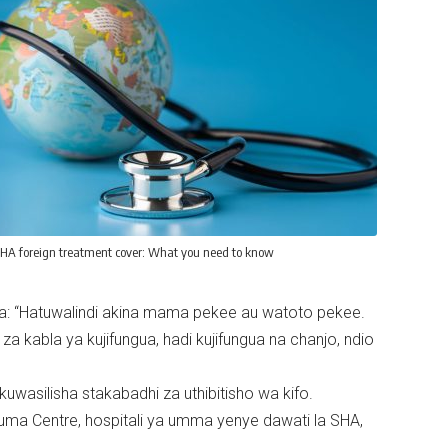
HA foreign treatment cover: What you need to know
ma: “Hatuwalindi akina mama pekee au watoto pekee.
kabla ya kujifungua, hadi kujifungua na chanjo, ndio
uwasilisha stakabadhi za uthibitisho wa kifo.
uma Centre, hospitali ya umma yenye dawati la SHA,