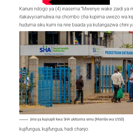
Kanuni ndogo ya (4) inasema:“Mwenye wake zaidi ya
itakavyoamuliwa na chombo cha kupima uwezo wa kipat
huduma siku kumi na nne baada ya kutangazwa chini y
Jinsi ya kujisajili kwa SHA ukitumia simu (Msimbo wa USSD)
kujifungua, kujifungua, hadi chanjo.