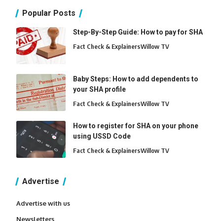
Popular Posts
Step-By-Step Guide: How to pay for SHA
Fact Check & Explainers
Willow TV
Baby Steps: How to add dependents to
your SHA profile
Fact Check & Explainers
Willow TV
How to register for SHA on your phone
using USSD Code
Fact Check & Explainers
Willow TV
Advertise
Advertise with us
Newsletters