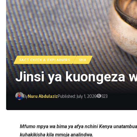
FACT CHECK & EXPLAINERS
SHA
Jinsi ya kuongeza 
By
Nuru Abdulaziz
Published: July 1, 2026
323
Mfumo mpya wa bima ya afya nchini Kenya unatambua 
kuhakikisha kila mmoja analindwa.