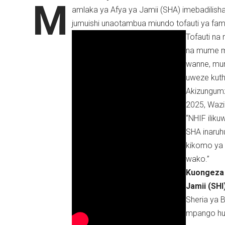
M
amlaka ya Afya ya Jamii (SHA) imebadilis
jumuishi unaotambua miundo tofauti ya famil
Tofauti n
na mume mm
wanne, mum
uweze kuth
Akizungum
2025, Wazi
“NHIF ilik
SHA inaruh
kikomo ya 
wako.”
Kuongeza 
Jamii (SHI
Sheria ya 
mpango hu