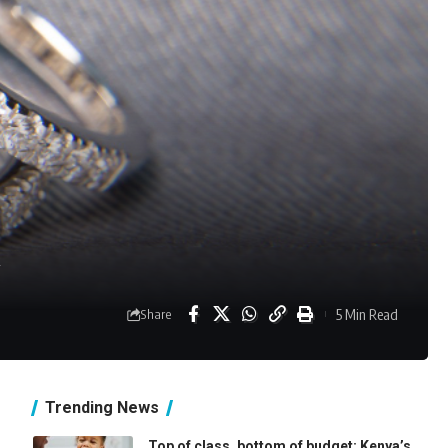
A
5 Min Read
Share
Trending News
Top of class, bottom of budget: Kenya’s