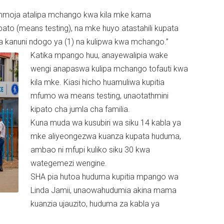
 mmoja atalipa mchango kwa kila mke kama
o (means testing), na mke huyo atastahili kupata
a kanuni ndogo ya (1) na kulipwa kwa mchango.”
Katika mpango huu, anayewalipia wake
wengi anapaswa kulipa mchango tofauti kwa
kila mke. Kiasi hicho huamuliwa kupitia
mfumo wa means testing, unaotathmini
kipato cha jumla cha familia.
Kuna muda wa kusubiri wa siku 14 kabla ya
mke aliyeongezwa kuanza kupata huduma,
ambao ni mfupi kuliko siku 30 kwa
wategemezi wengine.
SHA pia hutoa huduma kupitia mpango wa
Linda Jamii, unaowahudumia akina mama
kuanzia ujauzito, huduma za kabla ya