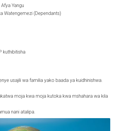
u Afya Yangu
eza Watengemezi (Dependants)
kuthibitisha
e usajili wa familia yako baada ya kuidhinishwa.
ukatwa moja kwa moja kutoka kwa mshahara wa kila
mua nani atalipa.