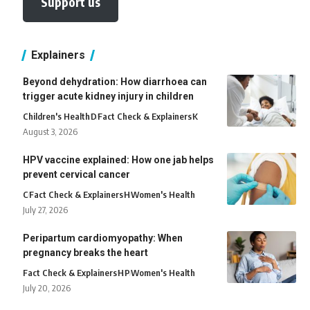
Support us
Explainers
Beyond dehydration: How diarrhoea can
trigger acute kidney injury in children
Children's Health
D
Fact Check & Explainers
K
August 3, 2026
HPV vaccine explained: How one jab helps
prevent cervical cancer
C
Fact Check & Explainers
H
Women's Health
July 27, 2026
Peripartum cardiomyopathy: When
pregnancy breaks the heart
Fact Check & Explainers
H
P
Women's Health
July 20, 2026