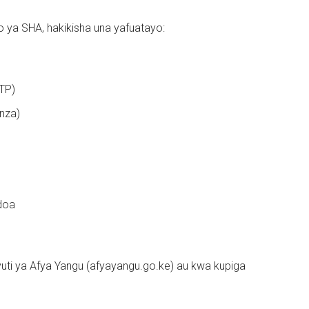
ya SHA, hakikisha una yafuatayo:
TP)
nza)
ndoa
ovuti ya Afya Yangu (afyayangu.go.ke) au kwa kupiga