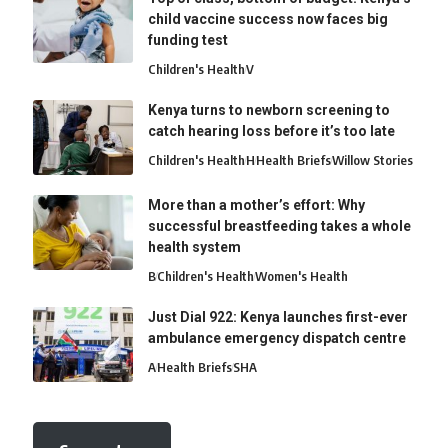
child vaccine success now faces big
funding test
Children's Health
V
Kenya turns to newborn screening to
catch hearing loss before it’s too late
Children's Health
H
Health Briefs
Willow Stories
More than a mother’s effort: Why
successful breastfeeding takes a whole
health system
B
Children's Health
Women's Health
Just Dial 922: Kenya launches first-ever
ambulance emergency dispatch centre
A
Health Briefs
SHA