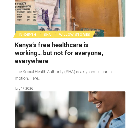
IN-DEPTH
SHA
WILLOW STORIES
Kenya’s free healthcare is
working… but not for everyone,
everywhere
The Social Health Authority (SHA) is a system in partial
motion. Here…
July 17, 2026