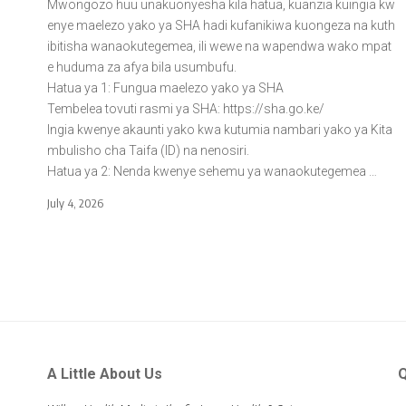
Mwongozo huu unakuonyesha kila hatua, kuanzia kuingia kw
enye maelezo yako ya SHA hadi kufanikiwa kuongeza na kuth
ibitisha wanaokutegemea, ili wewe na wapendwa wako mpat
e huduma za afya bila usumbufu.
Hatua ya 1: Fungua maelezo yako ya SHA
Tembelea tovuti rasmi ya SHA: https://sha.go.ke/
Ingia kwenye akaunti yako kwa kutumia nambari yako ya Kita
mbulisho cha Taifa (ID) na nenosiri.
Hatua ya 2: Nenda kwenye sehemu ya wanaokutegemea …
July 4, 2026
A Little About Us
Q