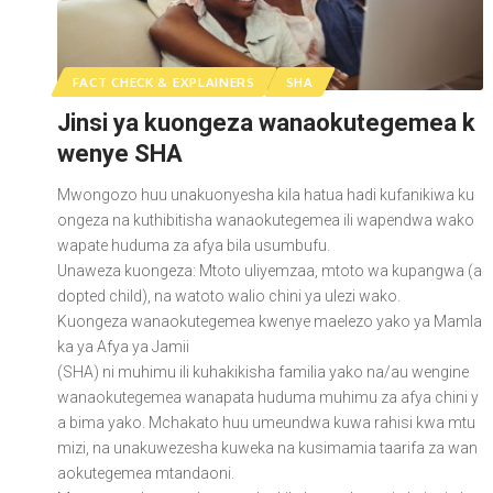
FACT CHECK & EXPLAINERS
SHA
Jinsi ya kuongeza wanaokutegemea k
wenye SHA
Mwongozo huu unakuonyesha kila hatua hadi kufanikiwa ku
ongeza na kuthibitisha wanaokutegemea ili wapendwa wako
wapate huduma za afya bila usumbufu.
Unaweza kuongeza: Mtoto uliyemzaa, mtoto wa kupangwa (a
dopted child), na watoto walio chini ya ulezi wako.
Kuongeza wanaokutegemea kwenye maelezo yako ya Mamla
ka ya Afya ya Jamii
(SHA) ni muhimu ili kuhakikisha familia yako na/au wengine
wanaokutegemea wanapata huduma muhimu za afya chini y
a bima yako. Mchakato huu umeundwa kuwa rahisi kwa mtu
mizi, na unakuwezesha kuweka na kusimamia taarifa za wan
aokutegemea mtandaoni.