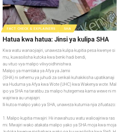
FACT CHECK & EXPLAINERS
SHA
Hatua kwa hatua: Jinsi ya kulipa SHA
Kwa watu wanaojiajiri, unaweza kulipa kupitia pesa kwenye si
mu, kuwasilisha kutoka kwa benki hadi bendi,
au vituo vya malipo vilivyoidhinishwa.
Malipo ya mamlaka ya Afya ya Jamii
(SHA) ni sehemu ya juhudi za serikali kuhakikisha upatikanaji
wa Huduma ya Afya kwa Wote (UHC) kwa Wakenya wote. Mal
ipo ya SHA na taratibu za malipo hutegemea kama wewe ni m
wajiriwa au unajiajiri.
Ili kutoa malipo yako ya SHA, unaweza kutumia njia zifuatazo:
1. Malipo kupitia mwajiri: Hii inawahusu watu walioajiriwa ras
mi. Mwajiri wako atakata malipo yako ya SHA moja kwa moja
kutoka kwenye mshahara wako na kuuwasilisha kwa SHA. H