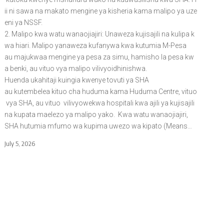
ii ni sawa na makato mengine ya kisheria kama malipo ya uze
eni ya NSSF.
2. Malipo kwa watu wanaojiajiri: Unaweza kujisajili na kulipa k
wa hiari. Malipo yanaweza kufanywa kwa kutumia M-Pesa
au majukwaa mengine ya pesa za simu, hamisho la pesa kw
a benki, au vituo vya malipo vilivyoidhinishwa.
Huenda ukahitaji kuingia kwenye tovuti ya SHA
au kutembelea kituo cha huduma kama Huduma Centre, vituo
vya SHA, au vituo vilivyowekwa hospitali kwa ajili ya kujisajili
na kupata maelezo ya malipo yako. Kwa watu wanaojiajiri,
SHA hutumia mfumo wa kupima uwezo wa kipato (Means…
July 5, 2026