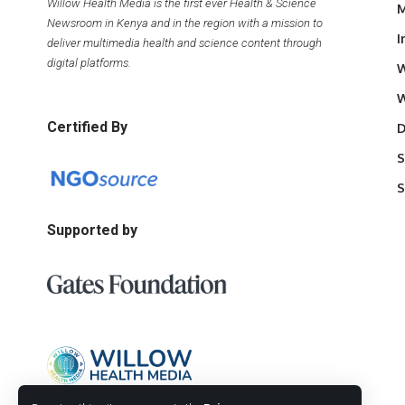
Willow Health Media is the first ever Health & Science
M
Newsroom in Kenya and in the region with a mission to
I
deliver multimedia health and science content through
digital platforms.
W
W
Certified By
D
S
S
Supported by