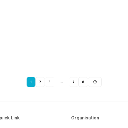
1
2
3
…
7
8
uick Link
Organisation