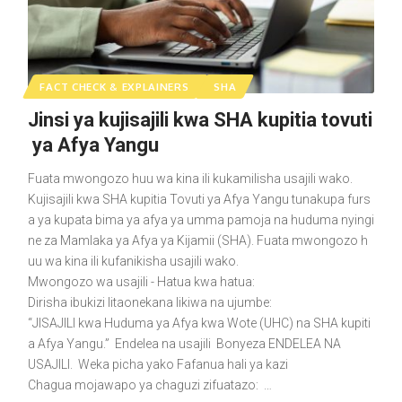
FACT CHECK & EXPLAINERS
SHA
Jinsi ya kujisajili kwa SHA kupitia tovuti
ya Afya Yangu
Fuata mwongozo huu wa kina ili kukamilisha usajili wako.
Kujisajili kwa SHA kupitia Tovuti ya Afya Yangu tunakupa furs
a ya kupata bima ya afya ya umma pamoja na huduma nyingi
ne za Mamlaka ya Afya ya Kijamii (SHA). Fuata mwongozo h
uu wa kina ili kufanikisha usajili wako.
Mwongozo wa usajili - Hatua kwa hatua:
Dirisha ibukizi litaonekana likiwa na ujumbe:
“JISAJILI kwa Huduma ya Afya kwa Wote (UHC) na SHA kupiti
a Afya Yangu.” Endelea na usajili Bonyeza ENDELEA NA
USAJILI. Weka picha yako Fafanua hali ya kazi
Chagua mojawapo ya chaguzi zifuatazo: …