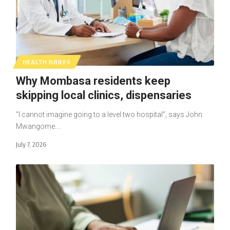
HEALTH BRIEFS
Why Mombasa residents keep
skipping local clinics, dispensaries
"I cannot imagine going to a level two hospital”, says John
Mwangome.…
July 7, 2026