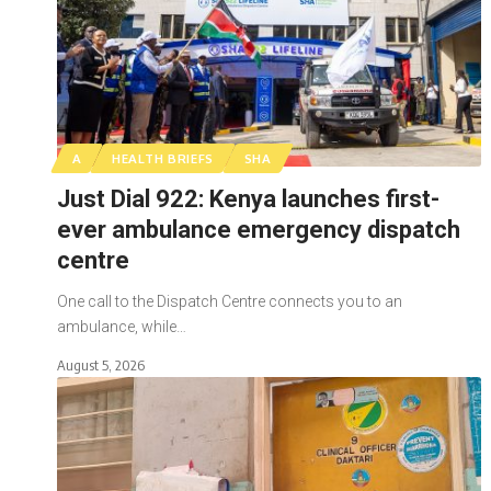
A
HEALTH BRIEFS
SHA
Just Dial 922: Kenya launches first-
ever ambulance emergency dispatch
centre
One call to the Dispatch Centre connects you to an
ambulance, while…
August 5, 2026