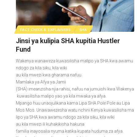
FACT CHECK & EXPLAINERS
SHA
Jinsi ya kulipia SHA kupitia Hustler
Fund
Wakenya wanaweza kuwasilisha malipo ya SHA kwa awamu
ndogo za kila siku, kila wiki
au kila mwezi kwa gharama nafuu.
Mamlaka ya Afya ya Jamii
(SHA) imeanzisha njia rahisi, nafuu na jumuishi kwa Wakenya
kuwasilisha malipo yao ya kila mwaka ya afya.
Mpango huu unaojulikana kama Lipa SHA Pole Pole au Lipa
Mos Mos. Unawawezesha watu nchini Kenya kuwasilisha ma
lipo ya SHA kwa awamu ndogo za kila siku, kila wiki
au kila mwezi ili kuhakikisha hakuna
familia inayosalia nyuma katika kupata huduma za afya.