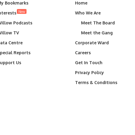
y Bookmarks
Home
New
nterests
Who We Are
illow Podcasts
Meet The Board
illow TV
Meet the Gang
ata Centre
Corporate Ward
pecial Reports
Careers
upport Us
Get In Touch
Privacy Policy
Terms & Conditions