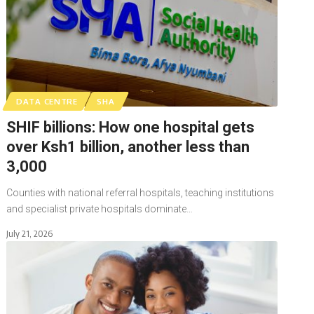
DATA CENTRE
SHA
SHIF billions: How one hospital gets
over Ksh1 billion, another less than
3,000
Counties with national referral hospitals, teaching institutions
and specialist private hospitals dominate…
July 21, 2026